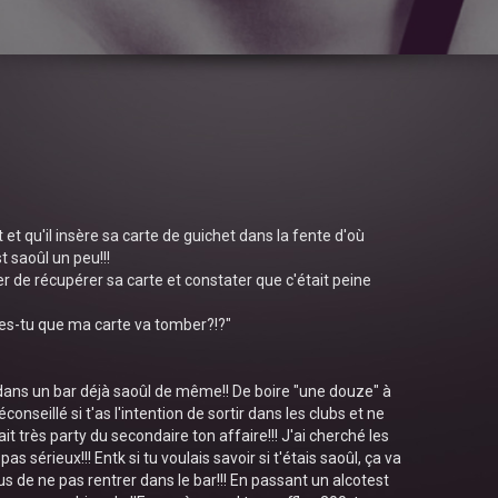
 et qu'il insère sa carte de guichet dans la fente d'où
t saoûl un peu!!!
er de récupérer sa carte et constater que c'était peine
ses-tu que ma carte va tomber?!?"
dans un bar déjà saoûl de même!! De boire "une douze" à
nseillé si t'as l'intention de sortir dans les clubs et ne
ait très party du secondaire ton affaire!!! J'ai cherché les
s sérieux!!! Entk si tu voulais savoir si t'étais saoûl, ça va
us de ne pas rentrer dans le bar!!! En passant un alcotest