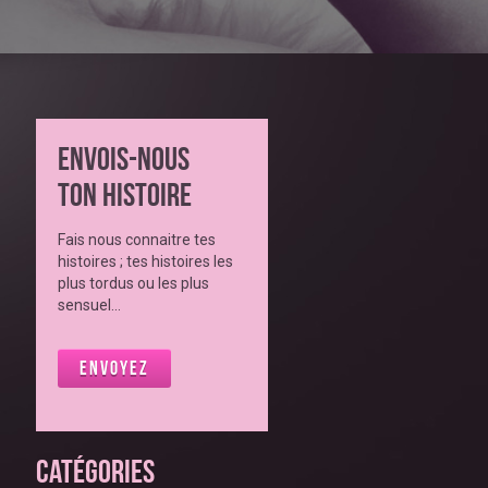
Envois-nous
ton histoire
Fais nous connaitre tes
histoires ; tes histoires les
plus tordus ou les plus
sensuel…
Envoyez
Catégories