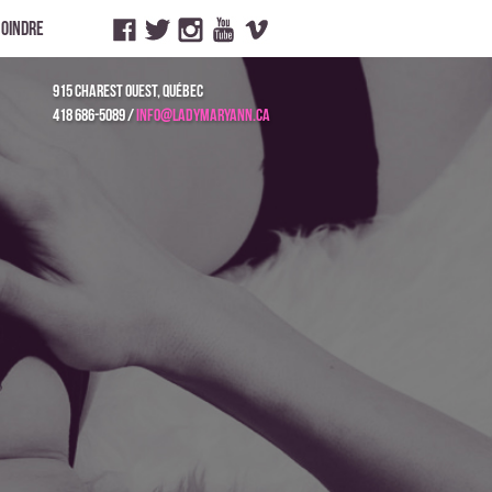
joindre
915 charest ouest, québec
418 686-5089 /
info@ladymaryann.ca